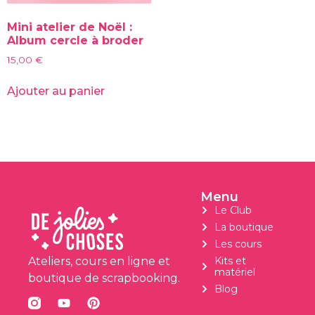
Mini atelier de Noël :
Album cercle à broder
15,00
€
Ajouter au panier
Menu
Le Club
La boutique
Les cours
Ateliers, cours en ligne et
Kits et
matériel
boutique de scrapbooking.
Blog