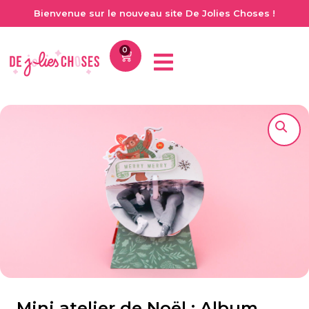
Bienvenue sur le nouveau site De Jolies Choses !
0
Mini atelier de Noël : Album