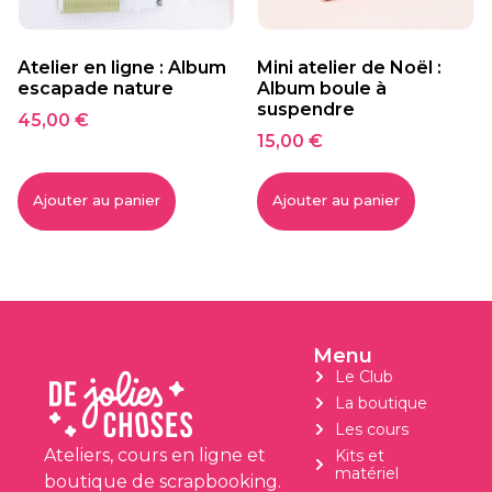
Atelier en ligne : Album
Mini atelier de Noël :
escapade nature
Album boule à
suspendre
45,00
€
15,00
€
Ajouter au panier
Ajouter au panier
Menu
Le Club
La boutique
Les cours
Ateliers, cours en ligne et
Kits et
matériel
boutique de scrapbooking.