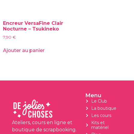
Encreur VersaFine Clair
Nocturne – Tsukineko
7,90
€
Ajouter au panier
Menu
Le Club
La boutique
Les cours
Ateliers, cours en ligne et
Kits et
matériel
boutique de scrapbooking.