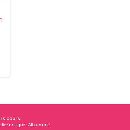
 ?
rs cours
elier en ligne : Album une